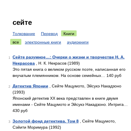
сейте
Толкование
Перевод
Книги
все
электронные книги
аудиокниги
Сейте разумное…: Очерки о жизни и творчестве Н. А.
1
Некрасова
, Н. К. Некрасов (1989)
Это пятая книга о великом русском поэте, написанная его
внучатым племянником. На основе семейных… 140 руб
Детектив Японии
, Сейте Мацумото, Эйсукэ Накадзоно
2
(1993)
Японский детектив ХХ века представлен в книге двумя
именами - Сейте Мацумото и Эйсукэ Накадзоно. Интрига…
430 руб
Золотой фонд детектива. Том 8
, Сейте Мацумото,
3
Сэйити Моримура (1992)