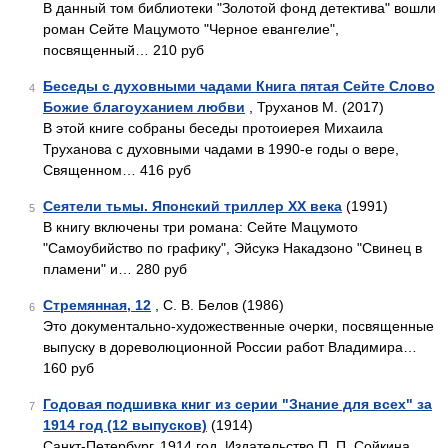
В данный том библиотеки "Золотой фонд детектива" вошли
роман Сейте Мацумото "Черное евангелие",
посвященный… 210 руб
Беседы с духовными чадами Книга пятая Сейте Слово
4
Божие благоуханием любви
, Труханов М. (2017)
В этой книге собраны беседы протоиерея Михаила
Труханова с духовными чадами в 1990-е годы о вере,
Священном… 416 руб
Сеятели тьмы. Японский триллер XX века
(1991)
5
В книгу включены три романа: Сейте Мацумото
"Самоубийство по графику", Эйсукэ Накадзоно "Свинец в
пламени" и… 280 руб
Стремянная, 12
, С. В. Белов (1986)
6
Это документально-художественные очерки, посвященные
выпуску в дореволюционной России работ Владимира…
160 руб
Годовая подшивка книг из серии "Знание для всех" за
7
1914 год (12 выпусков)
(1914)
Санкт-Петербург, 1914 год. Издательство П. П. Сойкина.