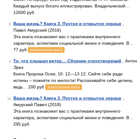
Каждый выпуск богато иллюстрирован. Владельческий…
12600 руб
Ваша жизнь? Книга 3. Пустое и открытое сердце
,
8
Павел Амурский (2016)
Эта книга познакомит вас с практиками внутреннего
характера, аспектами социальной жизни и поведения. В…
77 руб
электронная книга
То, что слышал ветер… Сборник стихотворений
, Антон
9
Эрих
Книга Пророка Осии, 10: 12—13 12. Сейте себе ради
истины – пожнёте по милости! Распахивайте себе целину,
ведь… 200 руб
электронная книга
Ваша жизнь? Книга 3. Пустое и открытое сердце
,
10
Амурский Павел (2018)
Эта книга познакомит вас с практиками внутреннего
характера, аспектами социальной жизни и поведения. В…
295 руб