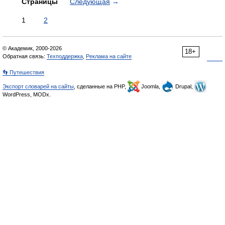
Страницы
Следующая
→
1
2
© Академик, 2000-2026
18+
Обратная связь:
Техподдержка
,
Реклама на сайте
👣 Путешествия
Экспорт словарей на сайты
, сделанные на PHP,
Joomla,
Drupal,
WordPress, MODx.